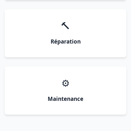
🔨
Réparation
⚙️
Maintenance