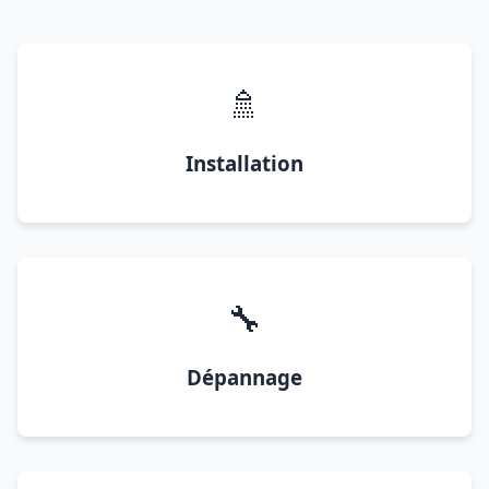
🚿
Installation
🔧
Dépannage