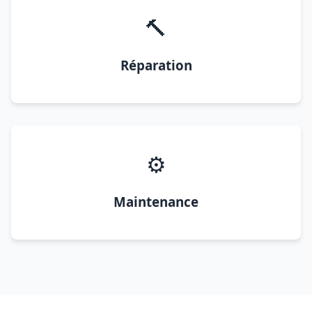
🔨
Réparation
⚙️
Maintenance