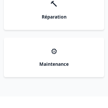
🔨
Réparation
⚙️
Maintenance