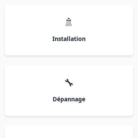
🚿
Installation
🔧
Dépannage