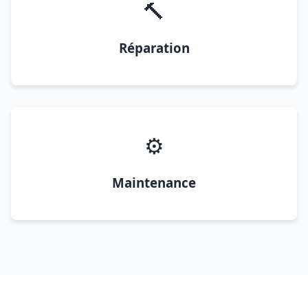
🔨
Réparation
⚙️
Maintenance