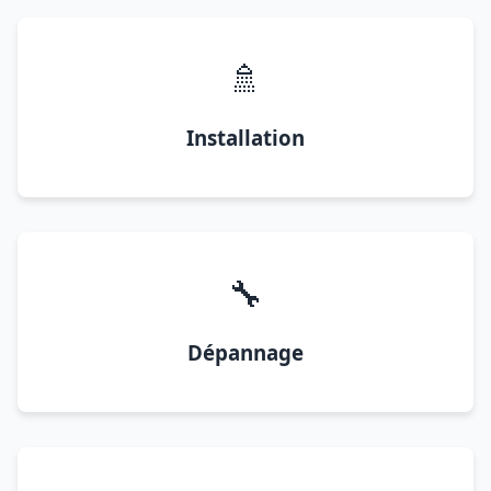
🚿
Installation
🔧
Dépannage