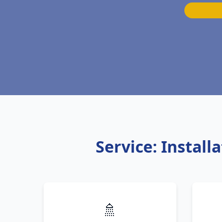
Service: Instal
🚿