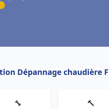
lation Dépannage chaudière F
🔧
🔨