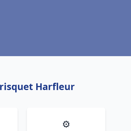
risquet Harfleur
⚙️