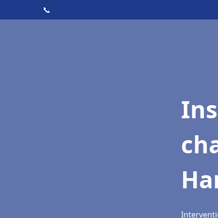
📞
In
cha
Ha
Interventi