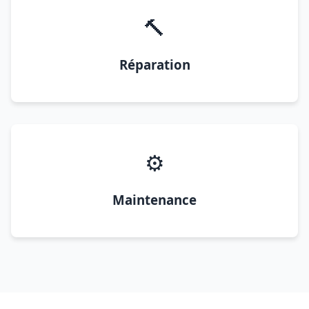
🔨
Réparation
⚙️
Maintenance