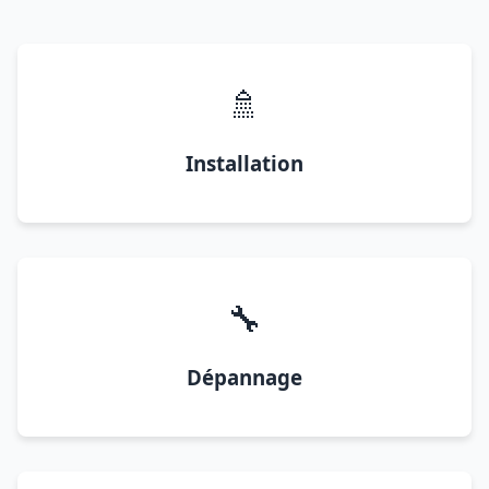
🚿
Installation
🔧
Dépannage