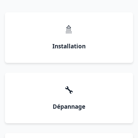
🚿
Installation
🔧
Dépannage