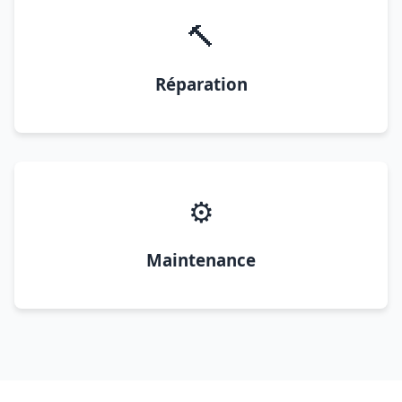
🔨
Réparation
⚙️
Maintenance