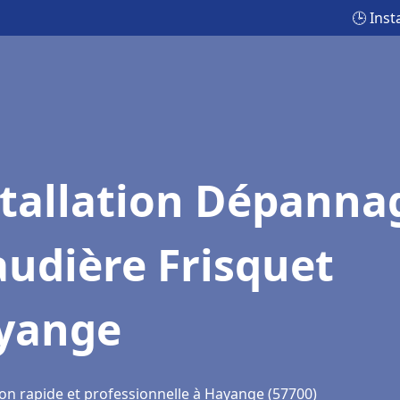
🕒 Ins
stallation Dépanna
udière Frisquet
yange
ion rapide et professionnelle à Hayange (57700)