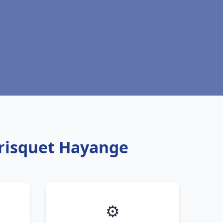
Frisquet Hayange
⚙️