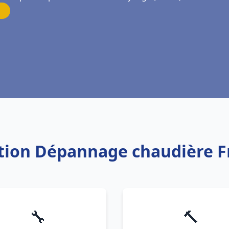
lation Dépannage chaudière 
🔧
🔨