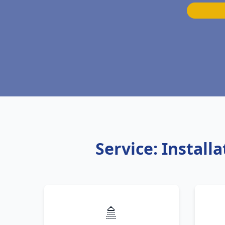
Service: Instal
🚿