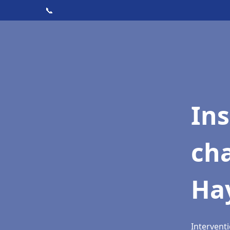
📞
In
cha
Ha
Intervent