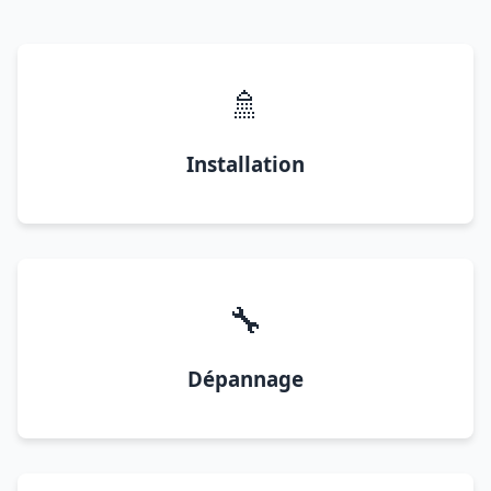
🚿
Installation
🔧
Dépannage