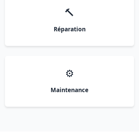
🔨
Réparation
⚙️
Maintenance