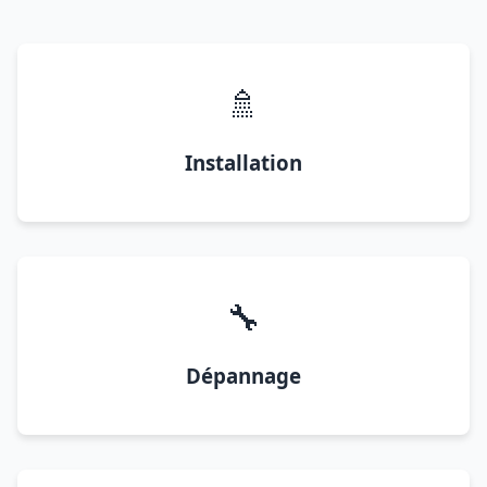
🚿
Installation
🔧
Dépannage