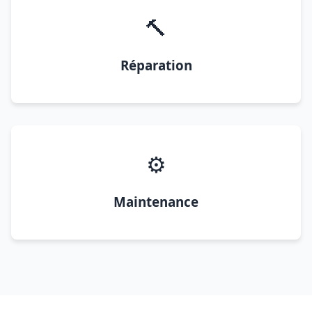
🔨
Réparation
⚙️
Maintenance