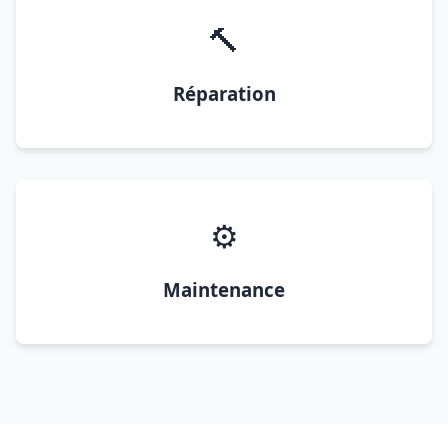
🔨
Réparation
⚙️
Maintenance