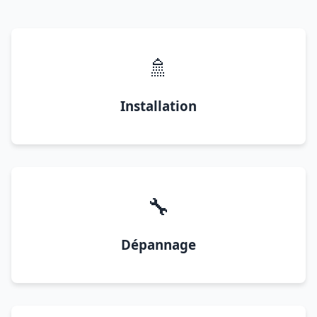
🚿
Installation
🔧
Dépannage