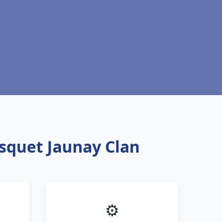
isquet Jaunay Clan
⚙️