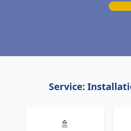
Service: Installa
🚿