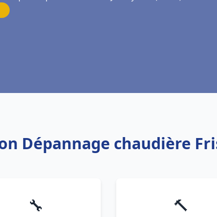
tion Dépannage chaudière Fr
🔧
🔨