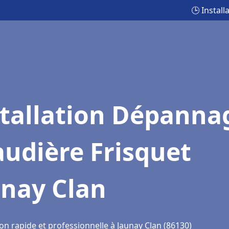
🕒 Instal
stallation Dépanna
udière Frisquet
unay Clan
on rapide et professionnelle à Jaunay Clan (86130)