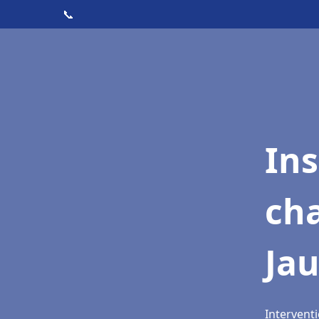
📞
In
cha
Ja
Interventi