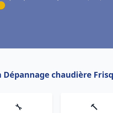
on Dépannage chaudière Frisqu
🔧
🔨