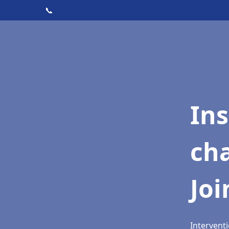
📞
In
cha
Joi
Interventi