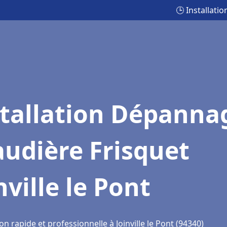
🕒 Installati
stallation Dépanna
udière Frisquet
nville le Pont
on rapide et professionnelle à Joinville le Pont (94340)