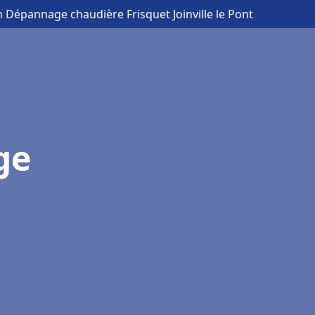
on Dépannage chaudière Frisquet Joinville le Pont
ge