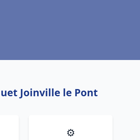
et Joinville le Pont
⚙️