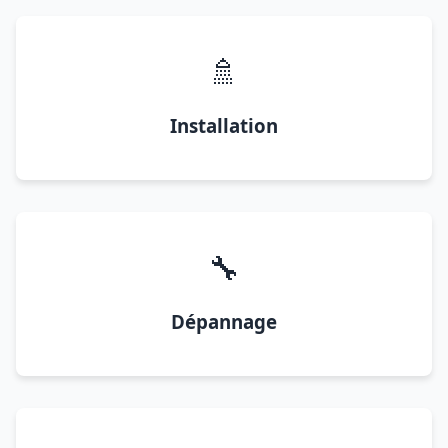
🚿
Installation
🔧
Dépannage