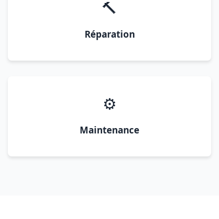
🔨
Réparation
⚙️
Maintenance