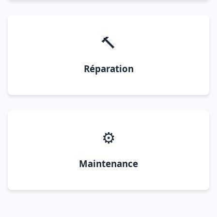
🔨
Réparation
⚙️
Maintenance