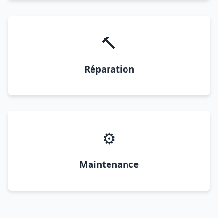
🔨
Réparation
⚙️
Maintenance