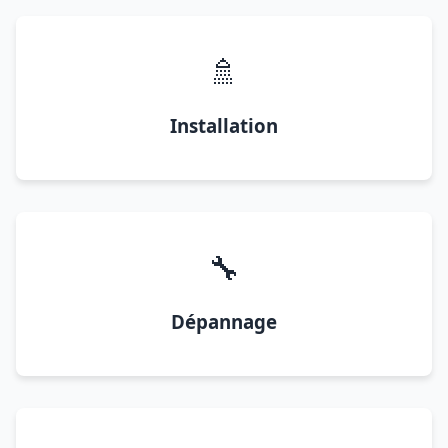
🚿
Installation
🔧
Dépannage