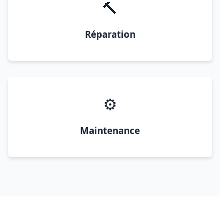
🔨
Réparation
⚙️
Maintenance