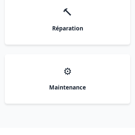
🔨
Réparation
⚙️
Maintenance