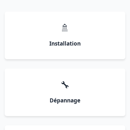
🚿
Installation
🔧
Dépannage