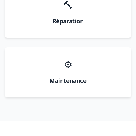
🔨
Réparation
⚙️
Maintenance