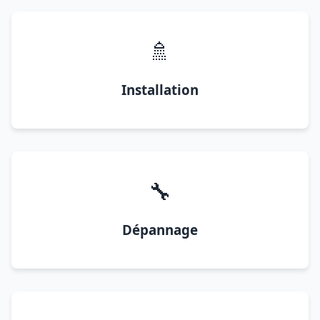
🚿
Installation
🔧
Dépannage