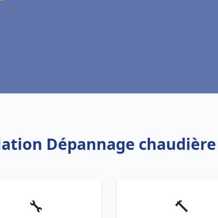
llation Dépannage chaudière
🔧
🔨