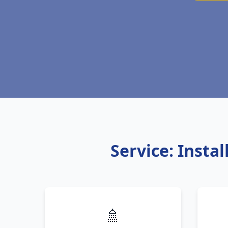
Service: Insta
🚿