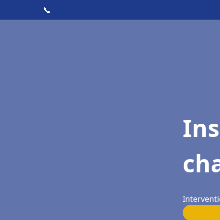
📞
In
cha
Interventi