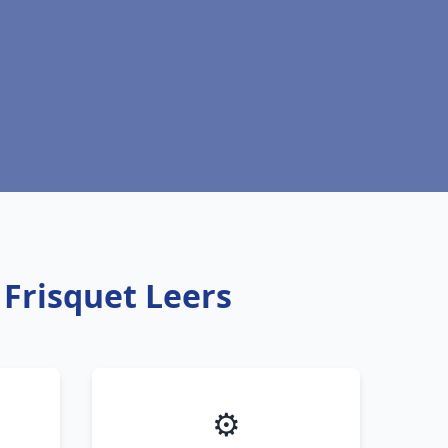
 Frisquet Leers
⚙️