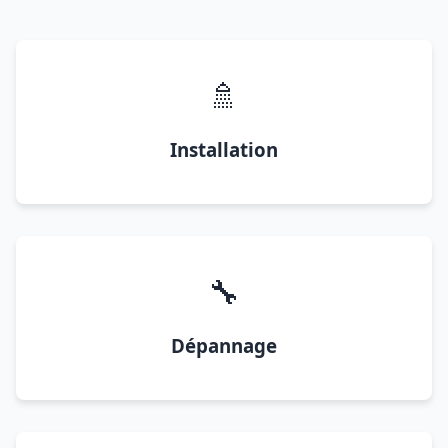
🚿
Installation
🔧
Dépannage