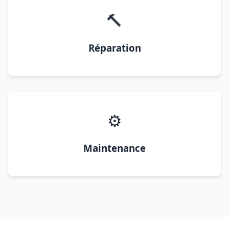
🔨
Réparation
⚙️
Maintenance