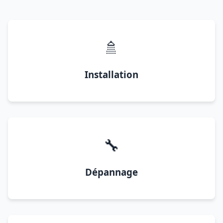
🚿
Installation
🔧
Dépannage