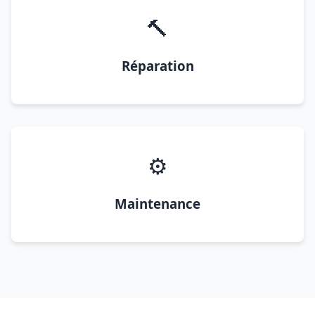
🔨
Réparation
⚙️
Maintenance