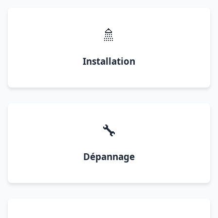
🚿
Installation
🔧
Dépannage