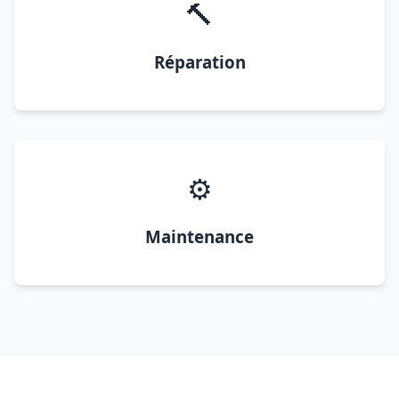
🔨
Réparation
⚙️
Maintenance