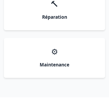
🔨
Réparation
⚙️
Maintenance