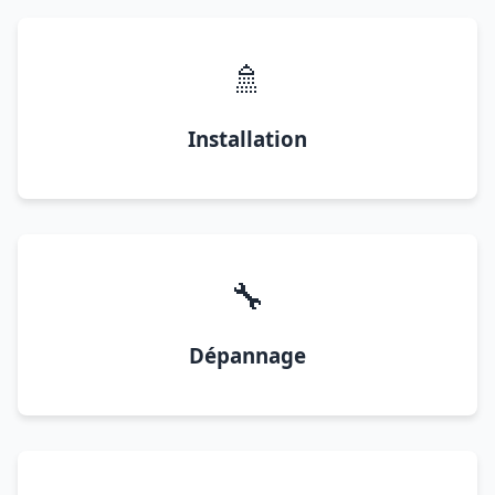
🚿
Installation
🔧
Dépannage