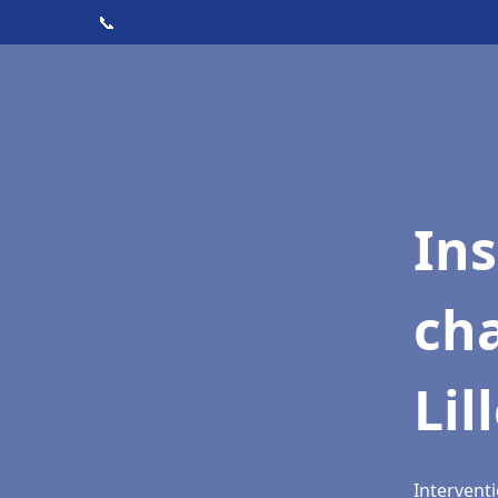
📞
In
cha
Lil
Interventi