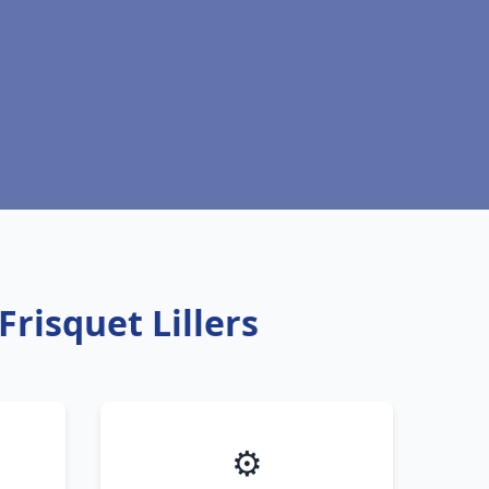
risquet Lillers
⚙️