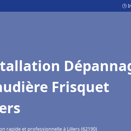
🕒 I
stallation Dépanna
udière Frisquet
lers
on rapide et professionnelle à Lillers (62190)