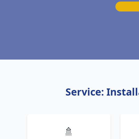
Service: Insta
🚿