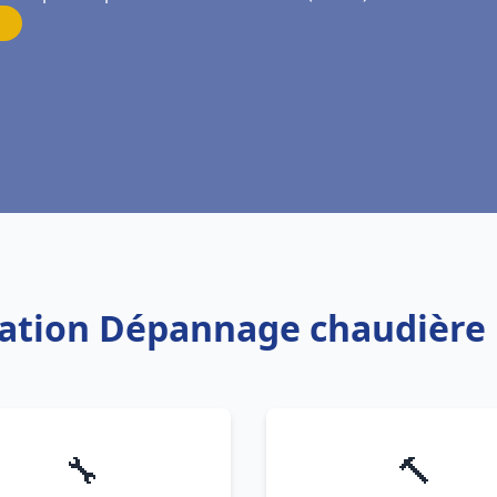
llation Dépannage chaudière F
🔧
🔨