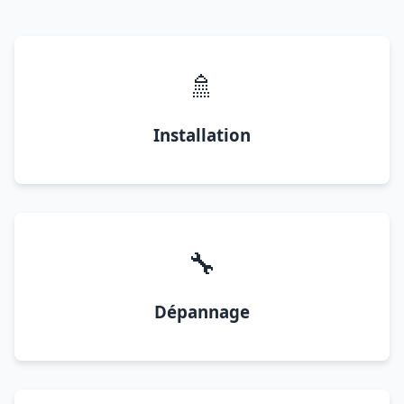
🚿
Installation
🔧
Dépannage