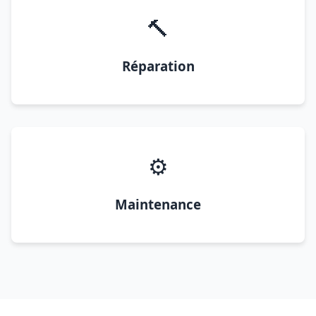
🔨
Réparation
⚙️
Maintenance