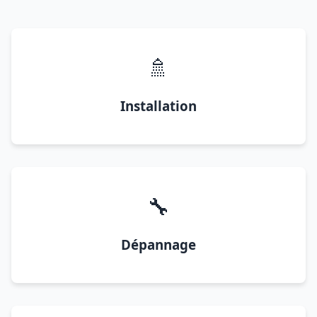
🚿
Installation
🔧
Dépannage