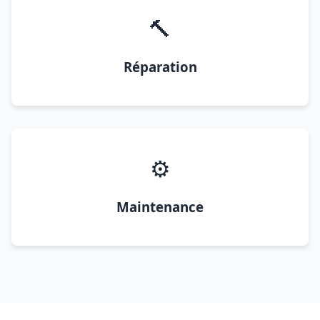
🔨
Réparation
⚙️
Maintenance