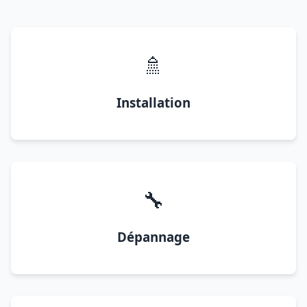
🚿
Installation
🔧
Dépannage