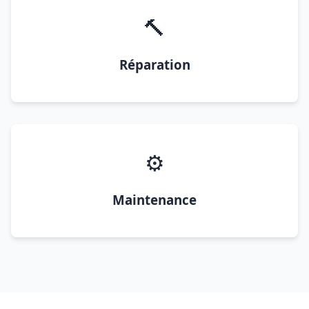
🔨
Réparation
⚙️
Maintenance