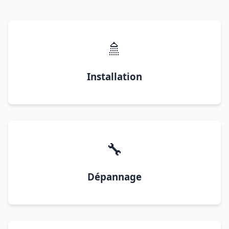
🚿
Installation
🔧
Dépannage