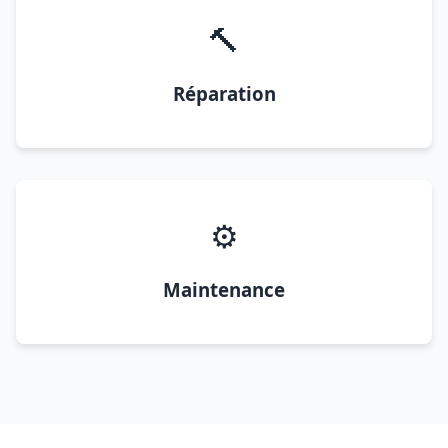
🔨
Réparation
⚙️
Maintenance