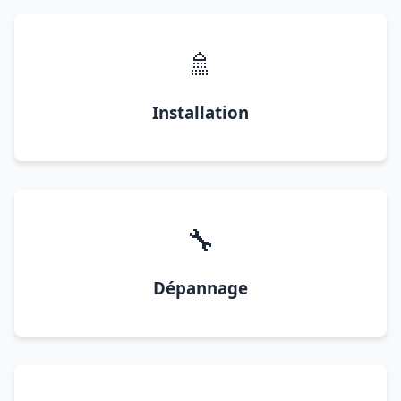
🚿
Installation
🔧
Dépannage