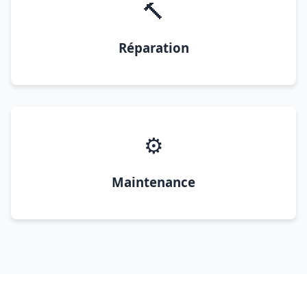
🔨
Réparation
⚙️
Maintenance