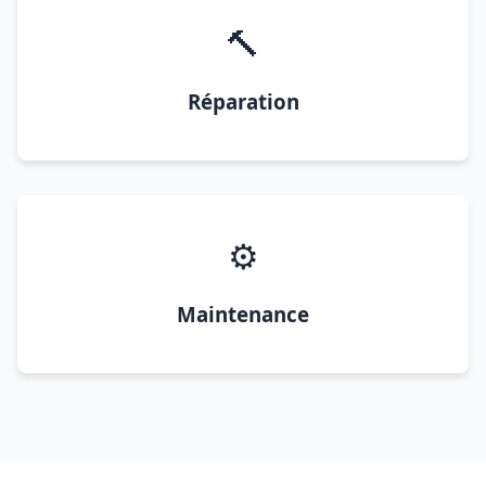
🔨
Réparation
⚙️
Maintenance