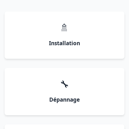
🚿
Installation
🔧
Dépannage