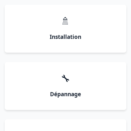
🚿
Installation
🔧
Dépannage