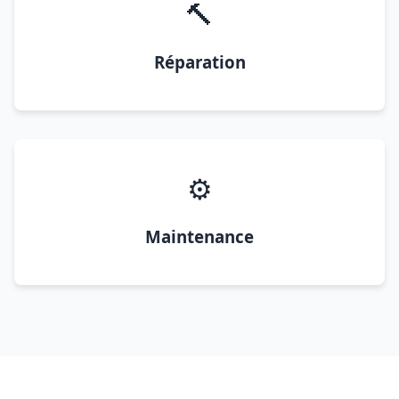
🔨
Réparation
⚙️
Maintenance