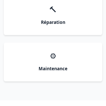
🔨
Réparation
⚙️
Maintenance