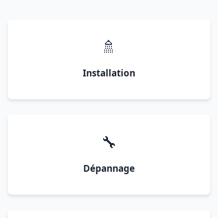
🚿
Installation
🔧
Dépannage