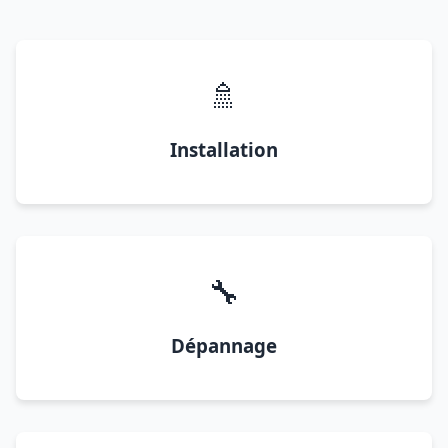
🚿
Installation
🔧
Dépannage