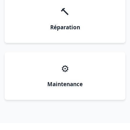
🔨
Réparation
⚙️
Maintenance