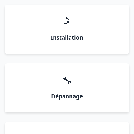
🚿
Installation
🔧
Dépannage