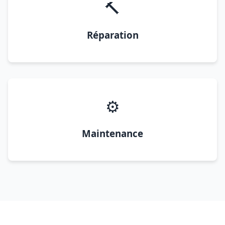
🔨
Réparation
⚙️
Maintenance