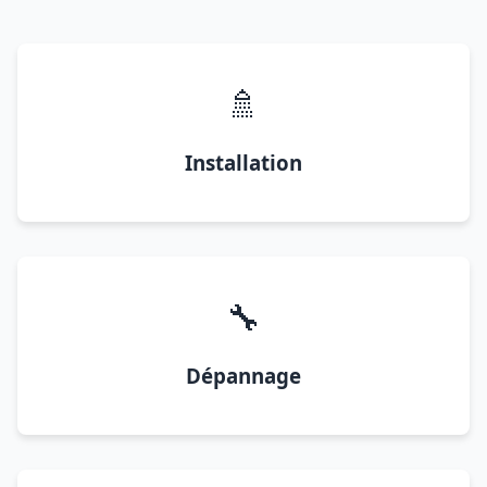
🚿
Installation
🔧
Dépannage