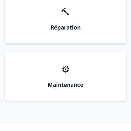
🔨
Réparation
⚙️
Maintenance