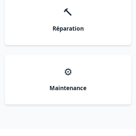
🔨
Réparation
⚙️
Maintenance