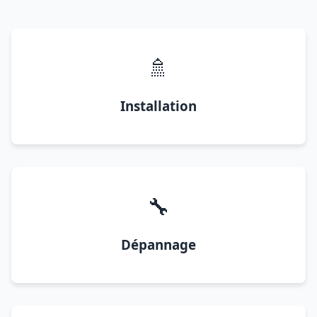
🚿
Installation
🔧
Dépannage