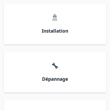
🚿
Installation
🔧
Dépannage