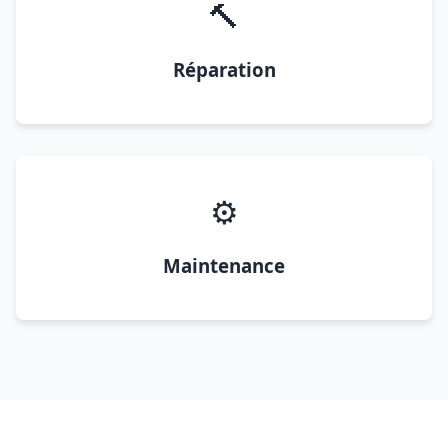
🔨
Réparation
⚙️
Maintenance