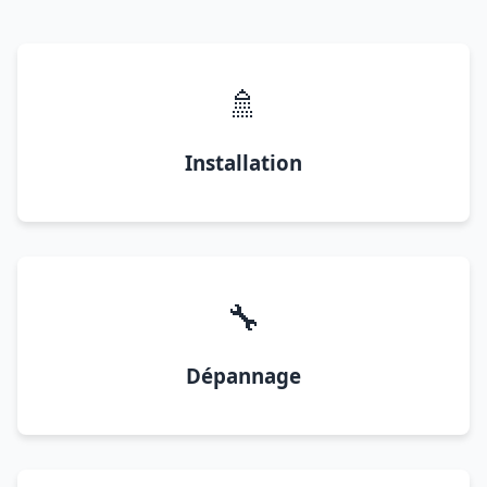
🚿
Installation
🔧
Dépannage