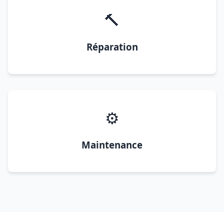
🔨
Réparation
⚙️
Maintenance