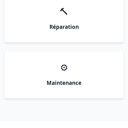
🔨
Réparation
⚙️
Maintenance