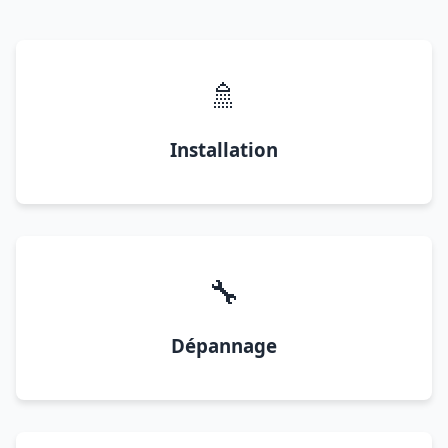
🚿
Installation
🔧
Dépannage