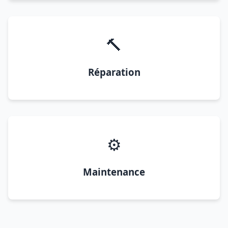
🔨
Réparation
⚙️
Maintenance