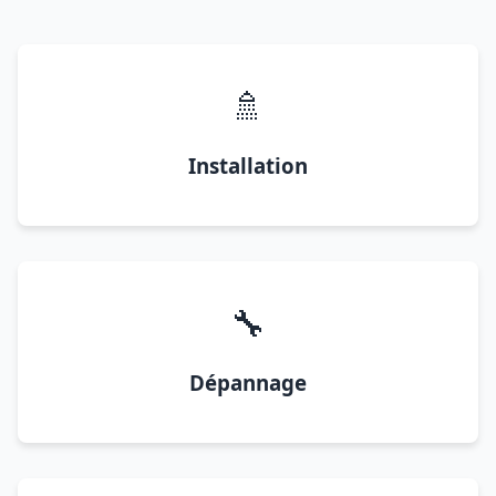
🚿
Installation
🔧
Dépannage