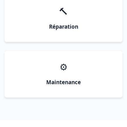
🔨
Réparation
⚙️
Maintenance