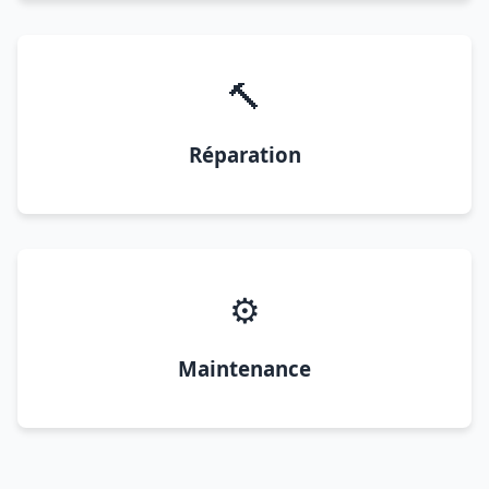
🔨
Réparation
⚙️
Maintenance