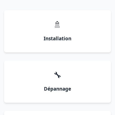
🚿
Installation
🔧
Dépannage