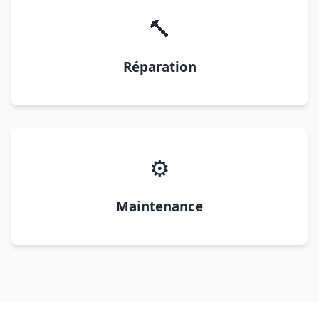
🔨
Réparation
⚙️
Maintenance