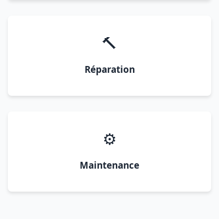
🔨
Réparation
⚙️
Maintenance