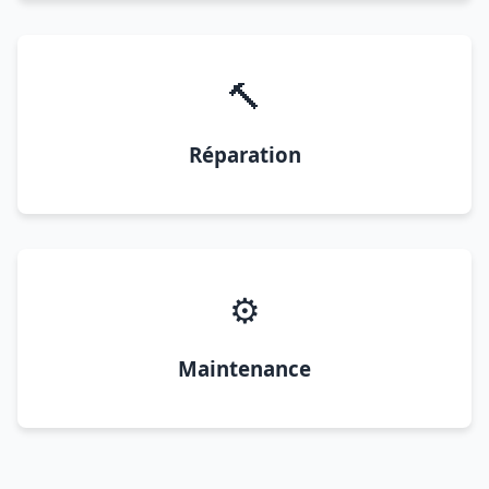
🔨
Réparation
⚙️
Maintenance