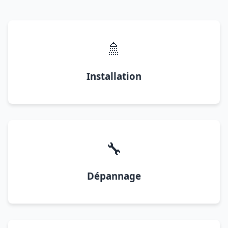
🚿
Installation
🔧
Dépannage