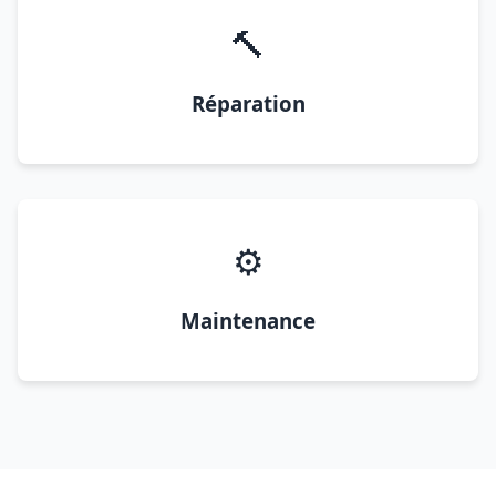
🔨
Réparation
⚙️
Maintenance