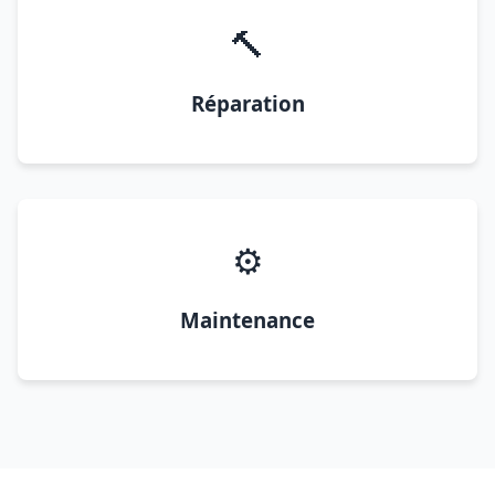
🔨
Réparation
⚙️
Maintenance