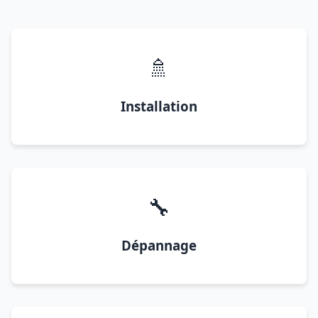
🚿
Installation
🔧
Dépannage