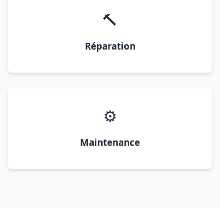
🔨
Réparation
⚙️
Maintenance