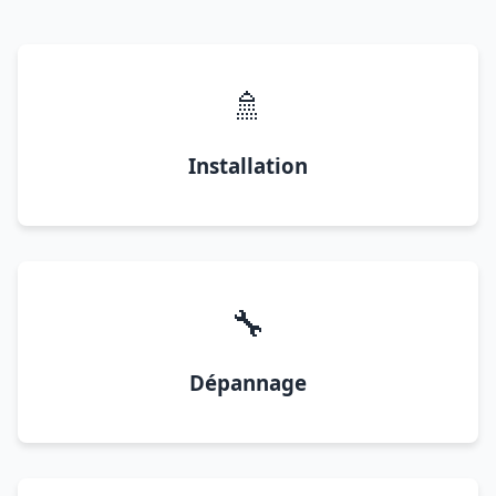
🚿
Installation
🔧
Dépannage