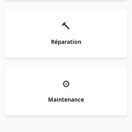
🔨
Réparation
⚙️
Maintenance